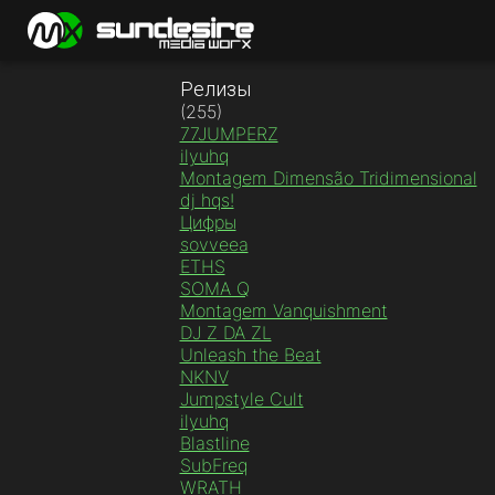
Релизы
(255)
77JUMPERZ
ilyuhq
Montagem Dimensão Tridimensional
dj hqs!
Цифры
sovveea
ETHS
SOMA Q
Montagem Vanquishment
DJ Z DA ZL
Unleash the Beat
NKNV
Jumpstyle Cult
ilyuhq
Blastline
SubFreq
WRATH