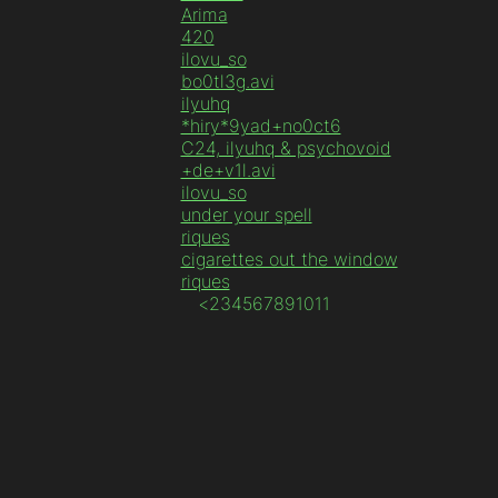
Arima
420
ilovu_so
bo0tl3g.avi
ilyuhq
*hiry*9yad+no0ct6
C24, ilyuhq & psychovoid
+de+v1l.avi
ilovu_so
under your spell
riques
cigarettes out the window
riques
<
2
3
4
5
6
7
8
9
10
11