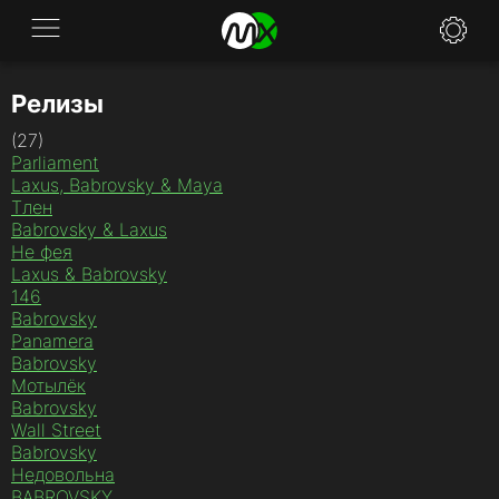
Релизы
Заявка
(27)
Новости
Parliament
Laxus, Babrovsky & Maya
Вопросы
Тлен
Babrovsky & Laxus
Не фея
Спецификации
Laxus & Babrovsky
146
Политики
Babrovsky
Panamera
Контакты
Babrovsky
Мотылёк
Babrovsky
Wall Street
Babrovsky
Недовольна
BABROVSKY