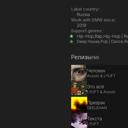
Label country:
Russia
Work with SMW since:
2019
Support genres:
Hip-Hop,
Rap,
Hip-Hop | R
Deep House,
Pop | Dance,
Ro
Релизы
(50)
Человек
Assolo & LYUFT
Это всё
LYUFT & Assolo
Призрак
DEELEHAN
Текста
LYUFT