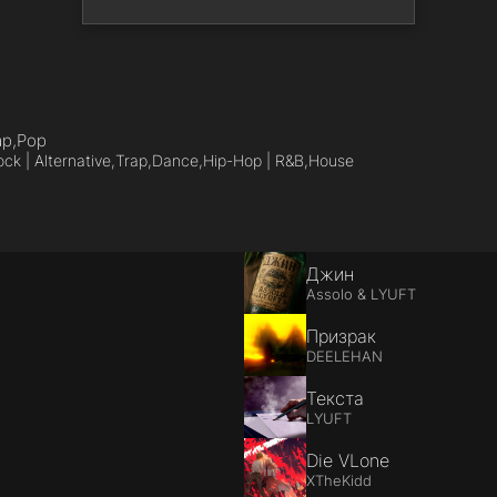
ap,
Pop
ck | Alternative,
Trap,
Dance,
Hip-Hop | R&B,
House
Джин
Assolo & LYUFT
Призрак
DEELEHAN
Текста
LYUFT
Die VLone
XTheKidd