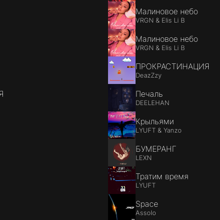
Малиновое небо
VRGN & Elis Li B
Малиновое небо
VRGN & Elis Li B
ПРОКРАСТИНАЦИЯ
DeazZzy
Я
Печаль
DEELEHAN
Крыльями
LYUFT & Yanzo
БУМЕРАНГ
LEXN
Тратим время
LYUFT
Space
Assolo