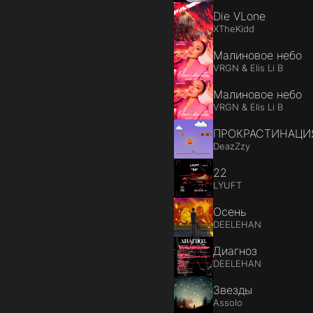
Die VLone
XTheKidd
Малиновое небо
VRGN & Elis Li B
Малиновое небо
VRGN & Elis Li B
ПРОКРАСТИНАЦИ
DeazZzy
22
LYUFT
Осень
DEELEHAN
Диагноз
DEELEHAN
Звезды
Assolo