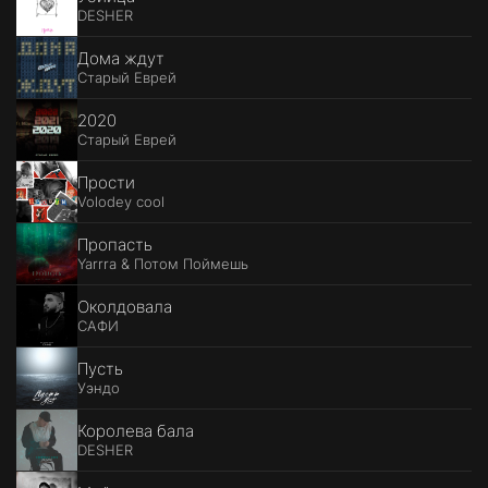
DESHER
Дома ждут
Старый Еврей
2020
Старый Еврей
Прости
Volodey cool
Пропасть
Yarrra & Потом Поймешь
Околдовала
САФИ
Пусть
Уэндо
Королева бала
DESHER