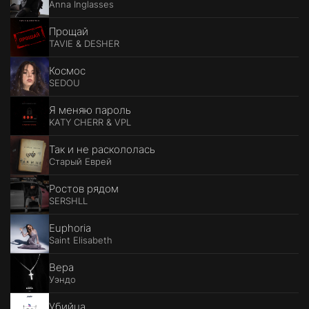
Anna Inglasses
Прощай
TAVIE & DESHER
Космос
SEDOU
Я меняю пароль
KATY CHERR & VPL
Так и не раскололась
Старый Еврей
Ростов рядом
SERSHLL
Euphoria
Saint Elisabeth
Вера
Уэндо
Убийца