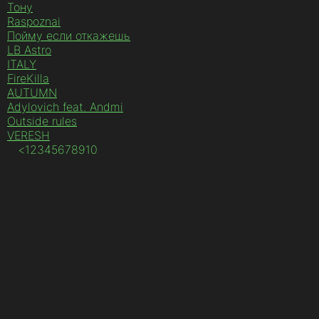
Тону
Raspoznai
Пойму если откажешь
LB Astro
ITALY
FireKilla
AUTUMN
Adylovich feat. Andmi
Outside rules
VERESH
<
1
2
3
4
5
6
7
8
9
10