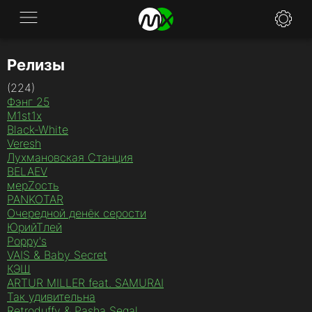
Релизы
Application
(224)
News
Фэнг 25
M1st1x
FAQ
Black-White
Veresh
Лухмановская Станция
Specifications
BELAEV
мерZость
Policies
PANKOTAR
Очередной денёк серости
Contacts
ЮрийТлей
Poppy's
VAIS & Baby Secret
КЭШ
ARTUR MILLER feat. SAMURAI
Так удивительна
Retroduffy & Pasha Segal