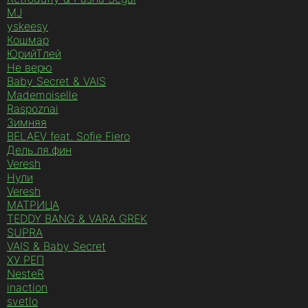
MJ
yskeesy
Кошмар
ЮрийТлей
Не верю
Baby Secret & VAIS
Mademoiselle
Raspoznai
Зимняя
BELAEV feat. Sofie Fiero
Дель.ля.фин
Veresh
Нули
Veresh
МАТРИЦА
TEDDY BANG & VARA GREK
SUPRA
VAIS & Baby Secret
ХУ РЕП
NesteR
inaction
svetlo