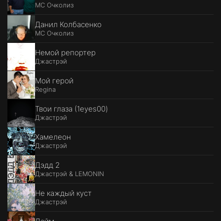
MC Очколиз
Данил Колбасенко
MC Очколиз
Немой репортер
Джастрэй
Мой герой
Regina
Твои глаза (1eyes00)
Джастрэй
Хамелеон
Джастрэй
Дэдд 2
Джастрэй & LEMONIN
Не каждый куст
Джастрэй