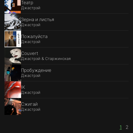
Театр
Джастрэй
Зерна и листья
Джастрэй
Пожалуйста
Джастрэй
Couvert
Джастрэй & Старжинская
Пробуждение
Джастрэй
IK
Джастрэй
Сжигай
Джастрэй
1
2