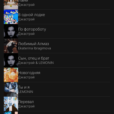
Лайм
Джастрэй
В одной лодке
Джастрэй
По фотороботу
Джастрэй
Любимый Алмаз
Ekaterina Ibragimova
Сын, отец и брат
Джастрэй & LEMONIN
Новогодняя
Джастрэй
Ты и я
LEMONIN
Перевал
Джастрэй