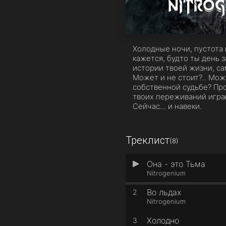
Холодные ночи, пустота в
кажется, будто ты день 
истории твоей жизни, са
Может и не стоит?.. Мож
собственной судьбе? Про
твоих переживаний играю
Сейчас... и навеки.
Треклист
(8)
Она - это Тьма
1
Nitrogenium
Во льдах
2
Nitrogenium
Холодно
3