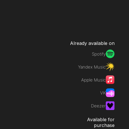
Already available on
Spotify
Yandex Music
Apple Music
VK
Deezer
Available for
purchase