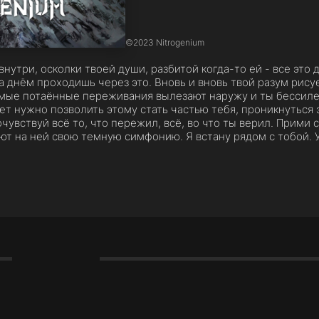
©
2023 Nitrogenium
нутри, осколки твоей души, разбитой когда-то ей - все это 
за днём проходишь через это. Вновь и вновь твой разум рису
мые потаённые переживания вылезают наружу и ты бессилен 
ет нужно позволить этому стать частью тебя, проникнуться 
чувствуй всё то, что пережил, всё, во что ты верил. Прими 
т на ней свою темную симфонию. Я встану рядом с тобой. У