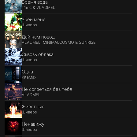
Время вода
T1mc & VLADMEL
Убей меня
Шиверз
Дай нам повод
VLADMEL, MINIMALCOSMO & SUNRISE
Сквозь облака
Шиверз
Одна
KitaMax
Не согреться без тебя
VLADMEL
Животные
Шиверз
Ненавижу
Шиверз