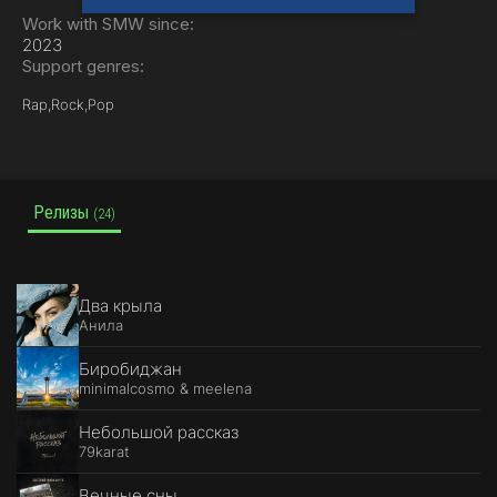
Work with SMW since:
2023
Support genres:
Rap,
Rock,
Pop
Релизы
(24)
Два крыла
Анила
Биробиджан
minimalcosmo & meelena
Небольшой рассказ
79karat
Вечные сны