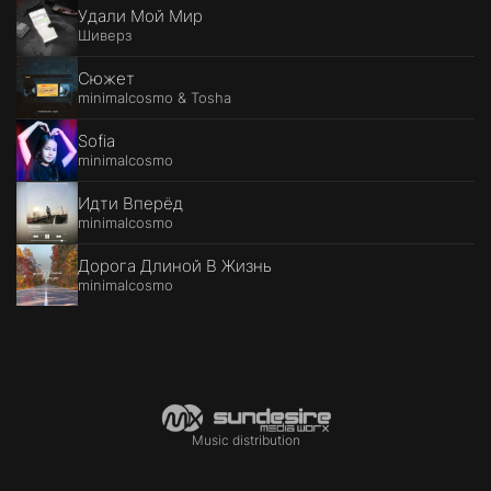
Удали Мой Мир
Шиверз
Сюжет
minimalcosmo & Tosha
Sofia
minimalcosmo
Идти Вперёд
minimalcosmo
Дорога Длиной В Жизнь
minimalcosmo
Music distribution