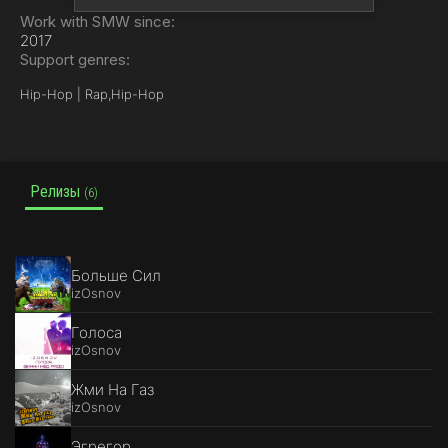
Work with SMW since:
2017
Support genres:
Hip-Hop | Rap,
Hip-Hop
Релизы
(6)
Больше Сил
izOsnov
Голоса
izOsnov
Жми На Газ
izOsnov
Эгрегор