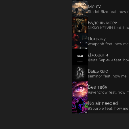
Мечта
Starlet Rize feat. how
Будешь моей
NIKKO KELVIN feat. h
Потрачу
whaponh feat. how me
Джовани
Федя Бармин feat. h
Выдыхаю
seminor feat. how me
Без тебя
Ravencrow feat. how 
No air needed
93purple feat. how me