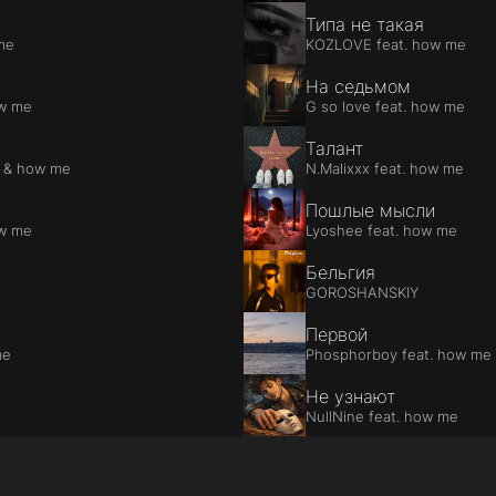
Типа не такая
 me
KOZLOVE feat. how me
На седьмом
ow me
G so love feat. how me
Талант
 & how me
N.Malixxx feat. how me
Пошлые мысли
ow me
Lyoshee feat. how me
Бельгия
GOROSHANSKIY
Первой
me
Phosphorboy feat. how me
Не узнают
NullNine feat. how me