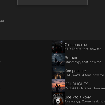
rap
Стало легче
KTO TAKOY feat. how me
Волхак
e
Granatovyy feat. how me
Как раньше
FIRE_WAY404 feat. how me
COLDLIGHTS
e
I’MBLAAAZING feat. how m
Все что я хочу
Александр Хомяк feat. ho