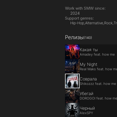
Work with SMW since:
2024
Support genres:
Hip-Hop,
Alternative,
Rock,
T
Релизы
(140)
Какая ты
Amadey feat. how me
My Night
Real Maks feat. how m
Соврала
Shikozzz feat. how me
Убегай
DOROGOI feat. how m
Черный
AlexSPY