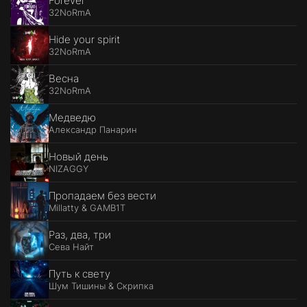
Forever
32NoRmA
Hide your spirit
32NoRmA
Весна
32NoRmA
Медведю
Александр Панарин
Новый день
NIZAGGY
Пропадаем без вести
Millatty & GAMB1T
Раз, два, три
Сева Найт
Путь к свету
Шум Тишины & Скрипка