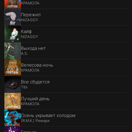
КРАМОЛА
Пережил
NIZAGGY
Кайф
NIZAGGY
Выхода нет
A.S.
Велесова ночь
КРАМОЛА
Все сбудется
Tibi
Лучший день
КРАМОЛА
Осень укрывает холодом
[R.M.K.] Ремарк