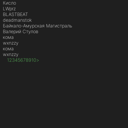
Кисло
LWprz
BLASTBEAT
deadmanstok
Байкало-Амурская Магистраль
Валерий Стулов
кома
wxnzzy
кома
wxnzzy
1
2
3
4
5
6
7
8
9
10
>