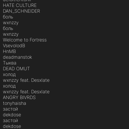
HATE CULTURE
DAN_SCHNEIDER
боль
wxnzzy
боль
wxnzzy
Welcome to Fortress
VsevolodB
HnMB
deadmanstok
Тыква
DEAD OMUT
холод
wxnzzy feat. Desxlate
холод
wxnzzy feat. Desxlate
ANGRY BIVRDS
tonyhaisha
застой
dekdose
застой
dekdose