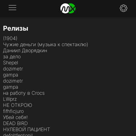
Релизы
Application
(1904)
News
Чужие деньги (музыка к спектаклю)
Даниил Дворядкин
FAQ
за дело
Shepel
dozimetr
Specifications
gampa
dozimetr
Policies
gampa
на работу в Crocs
Contacts
LWprz
НЕ ОТКРОЮ
fifhficjuro
Убей себя!
DEAD BIRD
НУЛЕВОЙ ПАЦИЕНТ
defoltfentonil