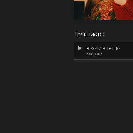
Треклист
(1)
я хочу в тепло
1
Клёнчик