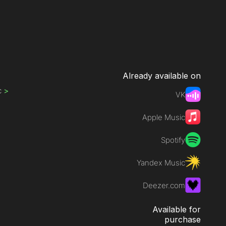
Already available on
c
>
VK
Apple Music
Spotify
Yandex Music
Deezer.com
Available for
purchase