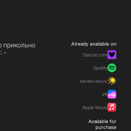
Already available on
о прикольно
IC
>
Deezer.com
Spotify
Yandex Music
VK
Apple Music
Available for
purchase