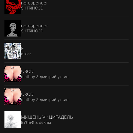
noresponder
SHTRIHCOD
noresponder
SHTRIHCOD
Ё
diklor
UROD
dmtboy & дмитрий уткин
UROD
dmtboy & дмитрий уткин
МИШЕНЬ VI: ЦИТАДЕЛЬ
ВУЛЬФ & dekma