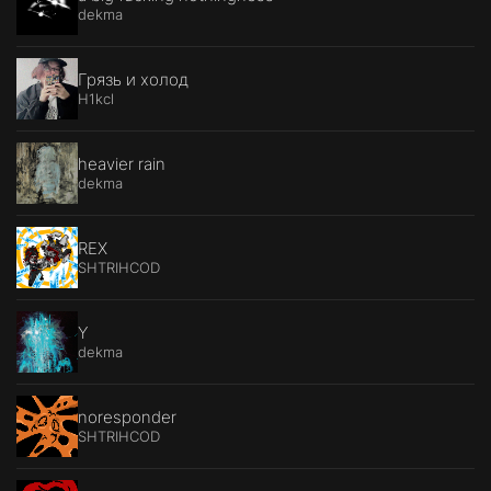
dekma
Грязь и холод
H1kcl
heavier rain
dekma
REX
SHTRIHCOD
Y
dekma
noresponder
SHTRIHCOD