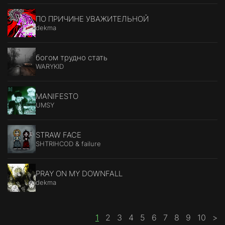
ПО ПРИЧИНЕ УВАЖИТЕЛЬНОЙ
dekma
богом трудно стать
WARYKID
MANIFESTO
UMSY
STRAW FACE
SHTRIHCOD & failure
PRAY ON MY DOWNFALL
dekma
1
2
3
4
5
6
7
8
9
10
>