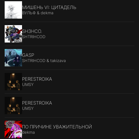
МИШЕНЬ VI: ЦИТАДЕЛЬ
ВУЛЬФ & dekma
SH3HCO.
SHTRIHCOD
GASP
SHTRIHCOD & takizava
PERESTROIKA
UMSY
PERESTROIKA
UMSY
ПО ПРИЧИНЕ УВАЖИТЕЛЬНОЙ
dekma