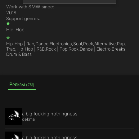
Work with SMW since:
2019
Support genres:
Hip-Hop
Hip-Hop | Rap,
Dance,
Electronica,
Soul,
Rock,
Alternative,
Rap,
Trap,
Hip-Hop | R&B,
Rock | Pop Rock,
Dance | Electro,
Breaks,
Drum & Bass
Релизы
(273)
a big fucking nothingness
dekma
a big fucking nothingness