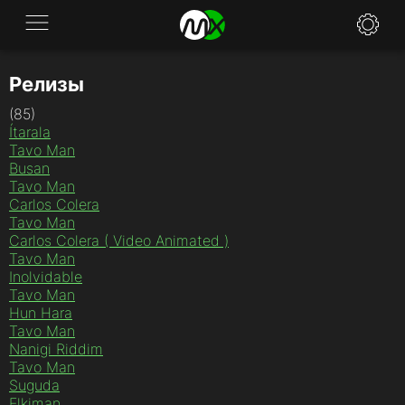
Релизы
Application
(85)
News
Ítarala
Tavo Man
FAQ
Busan
Tavo Man
Carlos Colera
Specifications
Tavo Man
Carlos Colera ( Video Animated )
Policies
Tavo Man
Inolvidable
Contacts
Tavo Man
Hun Hara
Tavo Man
Nanigi Riddim
Tavo Man
Suguda
Elkiman