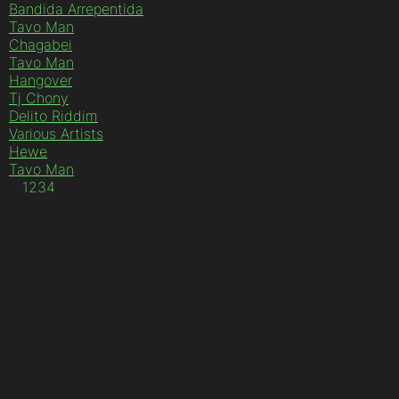
Bandida Arrepentida
Tavo Man
Chagabei
Tavo Man
Hangover
Tj Chony
Delito Riddim
Various Artists
Hewe
Tavo Man
1
2
3
4